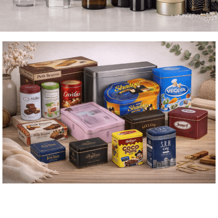
Γυάλινοι Περιέκετς
Καλλυντικών Αρωμάτων
Μεταλλικα Κουτιά Συσκευασίας