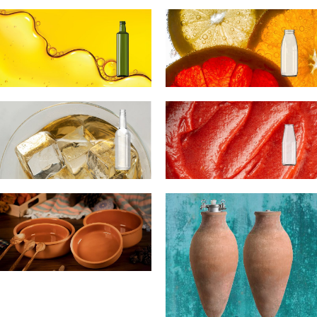
ΜΠΥΡΑ
ΓΑΛΑ
ΛΑΔΙ
ΑΝΑΨΥΚΤΙΚΑ /
ΧΥΜΟΙ
ΟΙΝΟΠΝΕΥΜΑΤΩΔΗ
DRESSINGS
ΠΗΛΙΝΑ ΔΟΧΕΙΑ