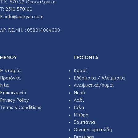
Τ.Κ. 570 22 Θεσσαλονίκη
T:
2310 570100
E:
info@apikyan.com
ΑΡ. Γ.Ε.ΜΗ. : 058014004000
ΜΕΝΟΥ
ΠΡΟΪΌΝΤΑ
Η εταιρία
Κρασί
Προϊόντα
Εδέσματα / Αλείμματα
Νέα
Αναψυκτικά/Χυμοί
Επικοινωνία
Νερό
Privacy Policy
Λάδι
Terms & Conditions
Γάλα
Μπύρα
Σαμπάνια
Οινοπνευματώδη
Dressings