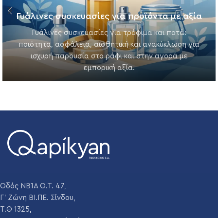
Γυάλινες συσκευασίες για προϊόντα με αξία
Γυάλινες συσκευασίες για τρόφιμα και ποτά:
ποιότητα, ασφάλεια, αισθητική και ανακύκλωση για
ισχυρή παρουσία στο ράφι και στην αγορά με
εμπορική αξία.
Οδός ΝΒ1Α Ο.Τ. 47,
Γ' Ζώνη ΒΙ.ΠΕ. Σίνδου,
Τ.Θ 1325,