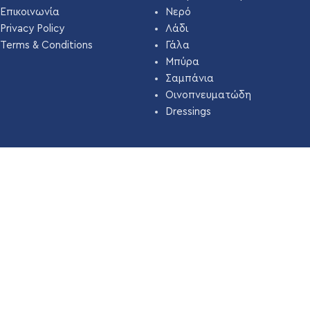
Επικοινωνία
Νερό
Privacy Policy
Λάδι
Terms & Conditions
Γάλα
Μπύρα
Σαμπάνια
Οινοπνευματώδη
Dressings
ΠΙΣΤΟΠΟΙΗΣΗ
Η εταιρεία μας εδώ και χρόνια έχει πιστοποιηθεί με
ΣΥΣΤΗΜΑ
ΔΙΑΧΕΙΡΙΣΗΣ ΑΣΦΑΛΕΙΑΣ ΤΡΟΦΙΜΩΝ ISO 22000 ( HACCP
)
απο την
TÜV HELLAS
.
Διαβάστε Περισσότερα