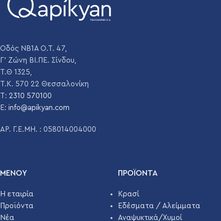
Οδός ΝΒ1Α Ο.Τ. 47,
Γ' Ζώνη ΒΙ.ΠΕ. Σίνδου,
Τ.Θ 1325,
Τ.Κ. 570 22 Θεσσαλονίκη
T:
2310 570100
E:
info@apikyan.com
ΑΡ. Γ.Ε.ΜΗ. : 058014004000
ΜΕΝΟΥ
ΠΡΟΪΌΝΤΑ
Η εταιρία
Κρασί
Προϊόντα
Εδέσματα / Αλείμματα
Νέα
Αναψυκτικά/Χυμοί