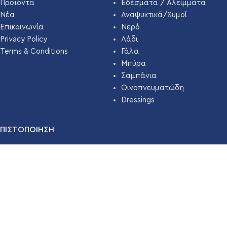
Προϊόντα
Εδέσματα / Αλείμματα
Νέα
Αναψυκτικά/Χυμοί
Επικοινωνία
Νερό
Privacy Policy
Λάδι
Terms & Conditions
Γάλα
Μπύρα
Σαμπάνια
Οινοπνευματώδη
Dressings
ΠΙΣΤΟΠΟΙΗΣΗ
Η εταιρεία μας εδώ και χρόνια έχει πιστοποιηθεί με
ΣΥΣΤΗΜΑ
ΔΙΑΧΕΙΡΙΣΗΣ ΑΣΦΑΛΕΙΑΣ ΤΡΟΦΙΜΩΝ ISO 22000 ( HACCP
)
απο την
TÜV HELLAS
.
Διαβάστε Περισσότερα