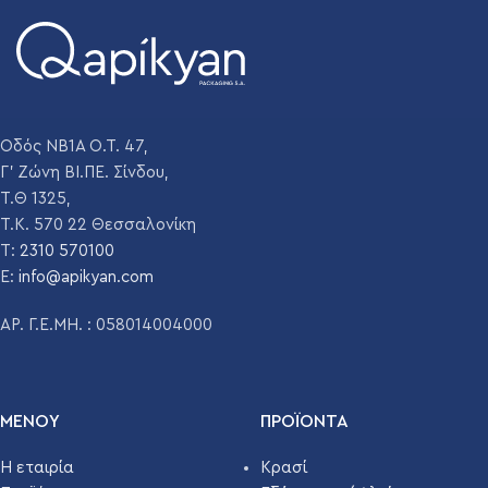
Οδός ΝΒ1Α Ο.Τ. 47,
Γ' Ζώνη ΒΙ.ΠΕ. Σίνδου,
Τ.Θ 1325,
Τ.Κ. 570 22 Θεσσαλονίκη
T:
2310 570100
E:
info@apikyan.com
ΑΡ. Γ.Ε.ΜΗ. : 058014004000
ΜΕΝΟΥ
ΠΡΟΪΌΝΤΑ
Η εταιρία
Κρασί