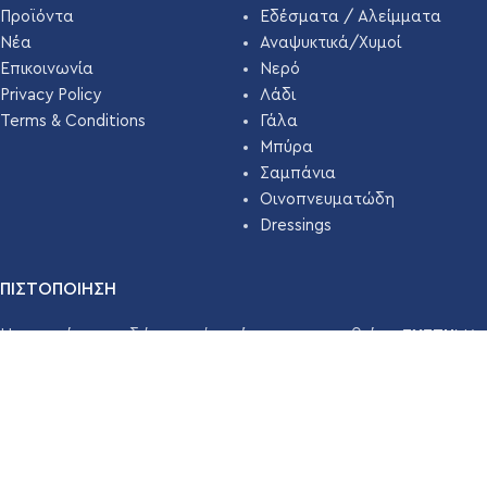
Προϊόντα
Εδέσματα / Αλείμματα
Νέα
Αναψυκτικά/Χυμοί
Επικοινωνία
Νερό
Privacy Policy
Λάδι
Terms & Conditions
Γάλα
Μπύρα
Σαμπάνια
Οινοπνευματώδη
Dressings
ΠΙΣΤΟΠΟΙΗΣΗ
Η εταιρεία μας εδώ και χρόνια έχει πιστοποιηθεί με
ΣΥΣΤΗΜΑ
ΔΙΑΧΕΙΡΙΣΗΣ ΑΣΦΑΛΕΙΑΣ ΤΡΟΦΙΜΩΝ ISO 22000 ( HACCP
)
απο την
TÜV HELLAS
.
Διαβάστε Περισσότερα