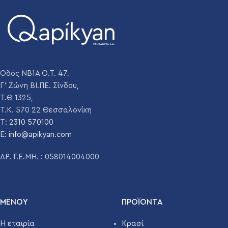
Οδός ΝΒ1Α Ο.Τ. 47,
Γ' Ζώνη ΒΙ.ΠΕ. Σίνδου,
Τ.Θ 1325,
Τ.Κ. 570 22 Θεσσαλονίκη
T:
2310 570100
E:
info@apikyan.com
ΑΡ. Γ.Ε.ΜΗ. : 058014004000
ΜΕΝΟΥ
ΠΡΟΪΌΝΤΑ
Η εταιρία
Κρασί