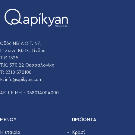
Οδός ΝΒ1Α Ο.Τ. 47,
Γ' Ζώνη ΒΙ.ΠΕ. Σίνδου,
Τ.Θ 1325,
Τ.Κ. 570 22 Θεσσαλονίκη
T:
2310 570100
E:
info@apikyan.com
ΑΡ. Γ.Ε.ΜΗ. : 058014004000
ΜΕΝΟΥ
ΠΡΟΪΌΝΤΑ
Η εταιρία
Κρασί