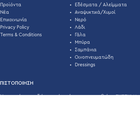
Προϊόντα
Εδέσματα / Αλείμματα
Νέα
Αναψυκτικά/Χυμοί
Επικοινωνία
Νερό
Privacy Policy
Λάδι
Terms & Conditions
Γάλα
Μπύρα
Σαμπάνια
Οινοπνευματώδη
Dressings
ΠΙΣΤΟΠΟΙΗΣΗ
Η εταιρεία μας εδώ και χρόνια έχει πιστοποιηθεί με
ΣΥΣΤΗΜΑ
ΔΙΑΧΕΙΡΙΣΗΣ ΑΣΦΑΛΕΙΑΣ ΤΡΟΦΙΜΩΝ ISO 22000 ( HACCP
)
απο την
TÜV HELLAS
.
Διαβάστε Περισσότερα