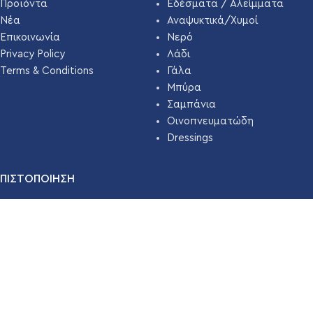
Προϊόντα
Εδέσματα / Αλείμματα
Νέα
Αναψυκτικά/Χυμοί
Επικοινωνία
Νερό
Privacy Policy
Λάδι
Terms & Conditions
Γάλα
Μπύρα
Σαμπάνια
Οινοπνευματώδη
Dressings
ΠΙΣΤΟΠΟΙΗΣΗ
Η εταιρεία μας εδώ και χρόνια έχει πιστοποιηθεί με
ΣΥΣΤΗΜΑ
ΔΙΑΧΕΙΡΙΣΗΣ ΑΣΦΑΛΕΙΑΣ ΤΡΟΦΙΜΩΝ ISO 22000 ( HACCP
)
απο την
TÜV HELLAS
.
Διαβάστε Περισσότερα