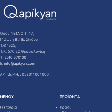
Οδός ΝΒ1Α Ο.Τ. 47,
Γ' Ζώνη ΒΙ.ΠΕ. Σίνδου,
Τ.Θ 1325,
Τ.Κ. 570 22 Θεσσαλονίκη
T:
2310 570100
E:
info@apikyan.com
ΑΡ. Γ.Ε.ΜΗ. : 058014004000
ΜΕΝΟΥ
ΠΡΟΪΌΝΤΑ
Η εταιρία
Κρασί