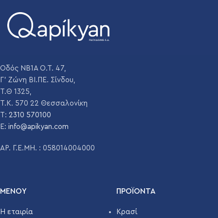
Οδός ΝΒ1Α Ο.Τ. 47,
Γ' Ζώνη ΒΙ.ΠΕ. Σίνδου,
Τ.Θ 1325,
Τ.Κ. 570 22 Θεσσαλονίκη
T:
2310 570100
E:
info@apikyan.com
ΑΡ. Γ.Ε.ΜΗ. : 058014004000
ΜΕΝΟΥ
ΠΡΟΪΌΝΤΑ
Η εταιρία
Κρασί