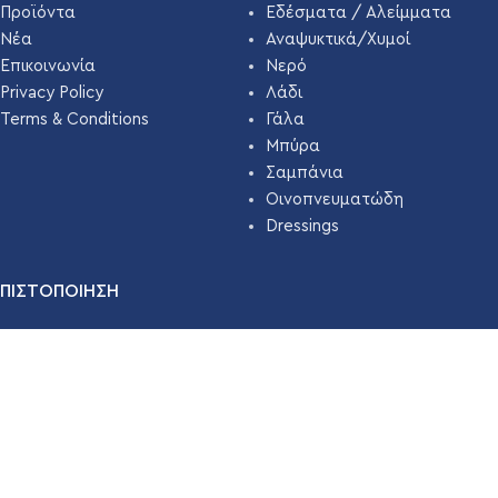
Προϊόντα
Εδέσματα / Αλείμματα
Νέα
Αναψυκτικά/Χυμοί
Επικοινωνία
Νερό
Privacy Policy
Λάδι
Terms & Conditions
Γάλα
Μπύρα
Σαμπάνια
Οινοπνευματώδη
Dressings
ΠΙΣΤΟΠΟΙΗΣΗ
Η εταιρεία μας εδώ και χρόνια έχει πιστοποιηθεί με
ΣΥΣΤΗΜΑ
ΔΙΑΧΕΙΡΙΣΗΣ ΑΣΦΑΛΕΙΑΣ ΤΡΟΦΙΜΩΝ ISO 22000 ( HACCP
)
απο την
TÜV HELLAS
.
Διαβάστε Περισσότερα