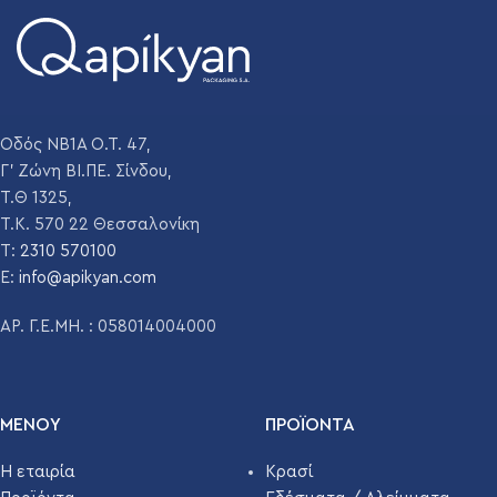
Οδός ΝΒ1Α Ο.Τ. 47,
Γ' Ζώνη ΒΙ.ΠΕ. Σίνδου,
Τ.Θ 1325,
Τ.Κ. 570 22 Θεσσαλονίκη
T:
2310 570100
E:
info@apikyan.com
ΑΡ. Γ.Ε.ΜΗ. : 058014004000
ΜΕΝΟΥ
ΠΡΟΪΌΝΤΑ
Η εταιρία
Κρασί