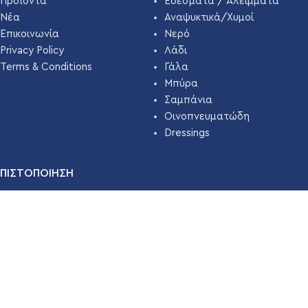
Προϊόντα
Εδέσματα / Αλείμματα
Νέα
Αναψυκτικά/Χυμοί
Επικοινωνία
Νερό
Privacy Policy
Λάδι
Terms & Conditions
Γάλα
Μπύρα
Σαμπάνια
Οινοπνευματώδη
Dressings
ΠΙΣΤΟΠΟΙΗΣΗ
Η εταιρεία μας εδώ και χρόνια έχει πιστοποιηθεί με
ΣΥΣΤΗΜΑ
ΔΙΑΧΕΙΡΙΣΗΣ ΑΣΦΑΛΕΙΑΣ ΤΡΟΦΙΜΩΝ ISO 22000 ( HACCP
)
απο την
TÜV HELLAS
.
Διαβάστε Περισσότερα