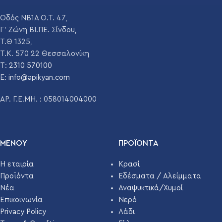
ΎΨΟΣ
202.5 mm
ΎΨΟΣ
145 mm
Οδός ΝΒ1Α Ο.Τ. 47,
Γ' Ζώνη ΒΙ.ΠΕ. Σίνδου,
ΤΕΜΆΧΙΑ ΑΝΆ
Τ.Θ 1325,
ΤΕΜΆΧΙΑ ΑΝΆ
4200
ΠΑΛΈΤΑ
2660
Τ.Κ. 570 22 Θεσσαλονίκη
ΠΑΛΈΤΑ
T:
2310 570100
E:
info@apikyan.com
ΑΡ. Γ.Ε.ΜΗ. : 058014004000
ΜΕΝΟΥ
ΠΡΟΪΌΝΤΑ
Η εταιρία
Κρασί
Προϊόντα
Εδέσματα / Αλείμματα
Νέα
Αναψυκτικά/Χυμοί
Επικοινωνία
Νερό
Privacy Policy
Λάδι