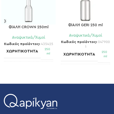
ΦΙΑΛΗ GERI 250 ml
ΦΙΑΛΗ CROWN 250ml
Αναψυκτικά/Χυμοί
Αναψυκτικά/Χυμοί
Κωδικός προϊόντος:
047900
Κωδικός προϊόντος:
435425
1
250
ΧΩΡΗΤΙΚΌΤΗΤΑ
250
ml
ΧΩΡΗΤΙΚΌΤΗΤΑ
ml
ΣΤΌΜΙΟ
Crown
ΣΤΌΜΙΟ
38 mm TO
ΒΆΡΟΣ
155 gm
ΒΆΡΟΣ
160 gr
ΔΙΆΜΕΤΡΟΣ
55,6 mm
ΔΙΆΜΕΤΡΟΣ
58 mm