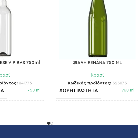
SE VIP BVS 750ml
ΦΙΑΛΗ RENANA 750 ML
ρασί
Κρασί
οϊόντος:
841775
Κωδικός προϊόντος:
525075
ΤΑ
ΧΩΡΗΤΙΚΌΤΗΤΑ
750 ml
760 ml
ΣΤΌΜΙΟ
BVS 30H 60
BVS 30H 60
ΒΆΡΟΣ
380 gr
415 gr