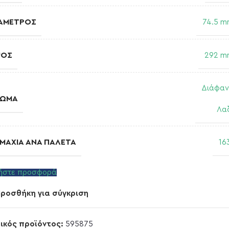
ΆΜΕΤΡΟΣ
74.5 
ΨΟΣ
292 m
Διάφα
ΡΏΜΑ
Λα
ΜΆΧΙΑ ΑΝΆ ΠΑΛΈΤΑ
16
ήστε προσφορά
ροσθήκη για σύγκριση
ικός προϊόντος:
595875