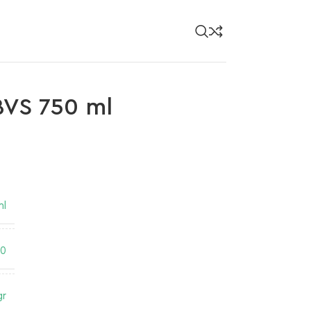
VS 750 ml
ml
60
gr