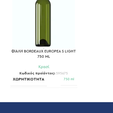
ΦΙΑΛΗ BORDEAUX EUROPEA S LIGHT
ΦΙΑΛΗ BORD
750 ML
Κρασί
Κωδικός προϊόντος:
595675
Κωδικός 
ΧΩΡΗΤΙΚΌΤΗΤΑ
ΧΩΡΗΤΙΚΌ
750 ml
ΣΤΌΜΙΟ
ΣΤΌΜΙΟ
Cork 17,5 mm
ΒΆΡΟΣ
ΒΆΡΟΣ
470 gr