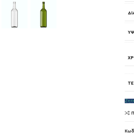
ΔΙ
Ύ
Χ
ΤΕ
Ζητ
Π
Κωδ