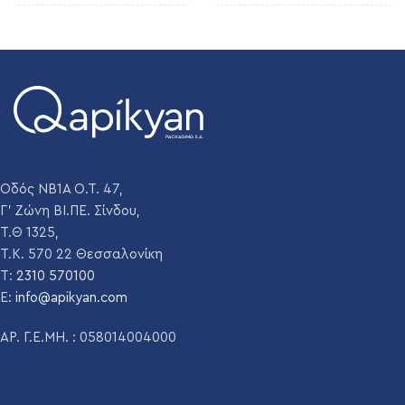
ΣΤΌΜΙΟ
ΣΤΌΜΙΟ
PP 31,5
PP 31,5
ΒΆΡΟΣ
ΒΆΡΟΣ
250 gr
360 gr
ΔΙΆΜΕΤΡΟΣ
ΔΙΆΜΕΤΡΟΣ
70 mm
84 mm
Οδός ΝΒ1Α Ο.Τ. 47,
ΎΨΟΣ
ΎΨΟΣ
135 mm
165mm
Γ' Ζώνη ΒΙ.ΠΕ. Σίνδου,
Τ.Θ 1325,
Τ.Κ. 570 22 Θεσσαλονίκη
ΧΡΏΜΑ
ΧΡΏΜΑ
Διάφανο
Διάφανο
T:
2310 570100
E:
info@apikyan.com
ΤΕΜΆΧΙΑ ΑΝΆ
ΤΕΜΆΧΙΑ ΑΝΆ
ΑΡ. Γ.Ε.ΜΗ. : 058014004000
3432
2288
ΠΑΛΈΤΑ
ΠΑΛΈΤΑ