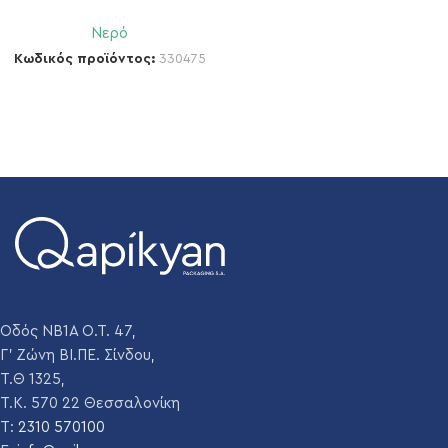
Νερό
Κωδικός προϊόντος:
330475
Οδός ΝΒ1Α Ο.Τ. 47,
Γ' Ζώνη ΒΙ.ΠΕ. Σίνδου,
Τ.Θ 1325,
Τ.Κ. 570 22 Θεσσαλονίκη
T:
2310 570100