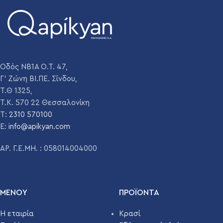
Οδός ΝΒ1Α Ο.Τ. 47,
Γ' Ζώνη ΒΙ.ΠΕ. Σίνδου,
Τ.Θ 1325,
Τ.Κ. 570 22 Θεσσαλονίκη
T:
2310 570100
E:
info@apikyan.com
ΑΡ. Γ.Ε.ΜΗ. : 058014004000
ΜΕΝΟΥ
ΠΡΟΪΌΝΤΑ
Η εταιρία
Κρασί