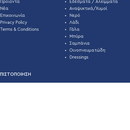
Προϊόντα
Εδέσματα / Αλείμματα
Νέα
Αναψυκτικά/Χυμοί
Επικοινωνία
Νερό
Privacy Policy
Λάδι
Terms & Conditions
Γάλα
Μπύρα
Σαμπάνια
Οινοπνευματώδη
Dressings
ΠΙΣΤΟΠΟΙΗΣΗ
Η εταιρεία μας εδώ και χρόνια έχει πιστοποιηθεί με
ΣΥΣΤΗΜΑ
ΔΙΑΧΕΙΡΙΣΗΣ ΑΣΦΑΛΕΙΑΣ ΤΡΟΦΙΜΩΝ ISO 22000 ( HACCP
)
απο την
TÜV HELLAS
.
Διαβάστε Περισσότερα