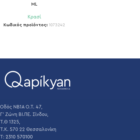
ML
Κρασί
Κωδικός προϊόντος:
1073242
Οδός ΝΒ1Α Ο.Τ. 47,
Γ' Ζώνη ΒΙ.ΠΕ. Σίνδου,
Τ.Θ 1325,
Τ.Κ. 570 22 Θεσσαλονίκη
T:
2310 570100