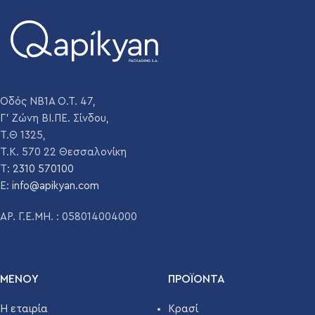
Οδός ΝΒ1Α Ο.Τ. 47,
Γ' Ζώνη ΒΙ.ΠΕ. Σίνδου,
Τ.Θ 1325,
Τ.Κ. 570 22 Θεσσαλονίκη
T:
2310 570100
E:
info@apikyan.com
ΑΡ. Γ.Ε.ΜΗ. : 058014004000
ΜΕΝΟΥ
ΠΡΟΪΌΝΤΑ
Η εταιρία
Κρασί