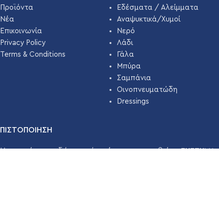
Προϊόντα
Εδέσματα / Αλείμματα
Νέα
Αναψυκτικά/Χυμοί
Επικοινωνία
Νερό
Privacy Policy
Λάδι
Terms & Conditions
Γάλα
Μπύρα
Σαμπάνια
Οινοπνευματώδη
Dressings
ΠΙΣΤΟΠΟΙΗΣΗ
Η εταιρεία μας εδώ και χρόνια έχει πιστοποιηθεί με
ΣΥΣΤΗΜΑ
ΔΙΑΧΕΙΡΙΣΗΣ ΑΣΦΑΛΕΙΑΣ ΤΡΟΦΙΜΩΝ ISO 22000 ( HACCP
)
απο την
TÜV HELLAS
.
Διαβάστε Περισσότερα