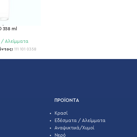
 358 ml
 / Αλείμματα
όντος:
111 101 0358
ΠΡΟΪΌΝΤΑ
Κρασί
Εδέσματα / Αλείμματα
Αναψυκτικά/Χυμοί
Νερό