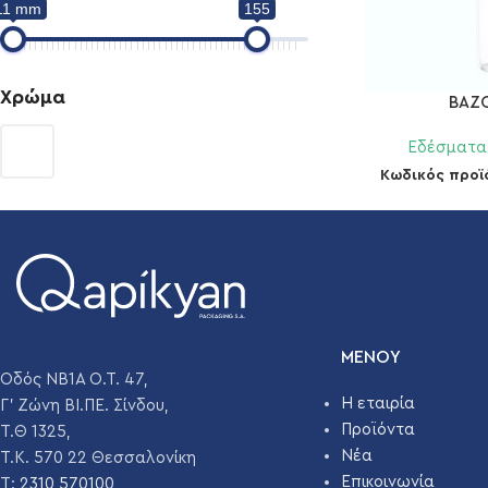
11 mm
155
Χρώμα
ΒΑΖΟ
Εδέσματα
Κωδικός προϊ
ΜΕΝΟΥ
Οδός ΝΒ1Α Ο.Τ. 47,
Η εταιρία
Γ' Ζώνη ΒΙ.ΠΕ. Σίνδου,
Προϊόντα
Τ.Θ 1325,
Νέα
Τ.Κ. 570 22 Θεσσαλονίκη
Επικοινωνία
T:
2310 570100