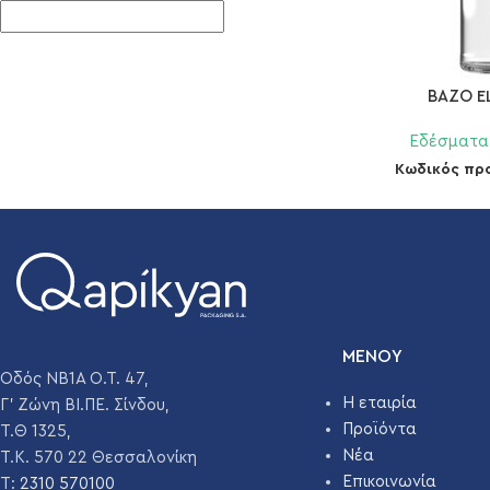
ΒΑΖΟ E
Εδέσματα
Κωδικός πρ
ΜΕΝΟΥ
Οδός ΝΒ1Α Ο.Τ. 47,
Η εταιρία
Γ' Ζώνη ΒΙ.ΠΕ. Σίνδου,
Προϊόντα
Τ.Θ 1325,
Νέα
Τ.Κ. 570 22 Θεσσαλονίκη
Επικοινωνία
T:
2310 570100