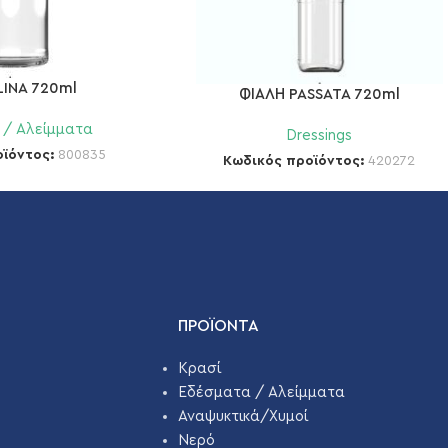
LINA 720ml
ΦΙΑΛΗ PASSATA 720ml
 / Αλείμματα
Dressings
οϊόντος:
800835
Κωδικός προϊόντος:
420272
ΠΡΟΪΌΝΤΑ
Κρασί
Εδέσματα / Αλείμματα
Αναψυκτικά/Χυμοί
Νερό