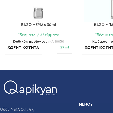
ΒΑΖΟ ΜΕΡΙΔΑ 30ml
BAZO ΜΠΑ
Εδέσματα / Αλείμματα
Εδέσματα
Κωδικός προϊόντος:
KAN0030
Κωδικός πρ
ΧΩΡΗΤΙΚΌΤΗΤΑ
ΧΩΡΗΤΙΚΌΤΗ
29 ml
ΣΤΌΜΙΟ
ΣΤΌΜΙΟ
43 mm TOFD 157 (2)
3
ΒΆΡΟΣ
ΒΆΡΟΣ
50 gr
ΔΙΆΜΕΤΡΟΣ
ΔΙΆΜΕΤΡΟΣ
42,3 mm
ΜΕΝΟΥ
Οδός ΝΒ1Α Ο.Τ. 47,
ΎΨΟΣ
ΎΨΟΣ