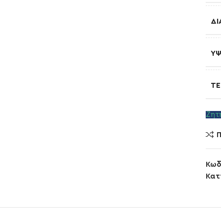
ΔΙ
Ύ
ΤΕ
Ζητ
Π
Κωδ
Κατ