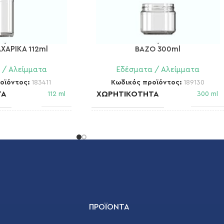
ΧΑΡΙΚΑ 112ml
BAZO 300ml
 / Αλείμματα
Εδέσματα / Αλείμματα
οϊόντος:
183411
Κωδικός προϊόντος:
189130
ΤΑ
ΧΩΡΗΤΙΚΌΤΗΤΑ
112 ml
300 ml
ΣΤΌΜΙΟ
8 Special Screw Cap
82 TOF FD 130 (1)
ΒΆΡΟΣ
115 gr
175 gr
ΔΙΆΜΕΤΡΟΣ
44,3 mm
86,6 mm
ΠΡΟΪΌΝΤΑ
ΎΨΟΣ