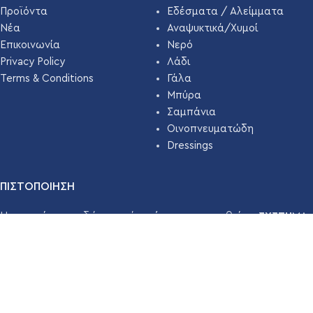
Προϊόντα
Εδέσματα / Αλείμματα
Νέα
Αναψυκτικά/Χυμοί
Επικοινωνία
Νερό
Privacy Policy
Λάδι
Terms & Conditions
Γάλα
Μπύρα
Σαμπάνια
Οινοπνευματώδη
Dressings
ΠΙΣΤΟΠΟΙΗΣΗ
Η εταιρεία μας εδώ και χρόνια έχει πιστοποιηθεί με
ΣΥΣΤΗΜΑ
ΔΙΑΧΕΙΡΙΣΗΣ ΑΣΦΑΛΕΙΑΣ ΤΡΟΦΙΜΩΝ ISO 22000 ( HACCP
)
απο την
TÜV HELLAS
.
Διαβάστε Περισσότερα