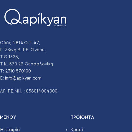
Οδός ΝΒ1Α Ο.Τ. 47,
Γ' Ζώνη ΒΙ.ΠΕ. Σίνδου,
Τ.Θ 1325,
Τ.Κ. 570 22 Θεσσαλονίκη
T:
2310 570100
E:
info@apikyan.com
ΑΡ. Γ.Ε.ΜΗ. : 058014004000
ΜΕΝΟΥ
ΠΡΟΪΌΝΤΑ
Η εταιρία
Κρασί