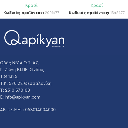
Κρασί
Κρασί
Κωδικός προϊόντος:
2001477
Κωδικός προϊόντος:
1348477
Οδός ΝΒ1Α Ο.Τ. 47,
Γ' Ζώνη ΒΙ.ΠΕ. Σίνδου,
Τ.Θ 1325,
Τ.Κ. 570 22 Θεσσαλονίκη
T:
2310 570100
E:
info@apikyan.com
ΑΡ. Γ.Ε.ΜΗ. : 058014004000