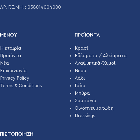
ΤΕΜΆΧΙΑ ΑΝΆ
ΑΡ. Γ.Ε.ΜΗ. : 058014004000
1050
ΠΑΛΈΤΑ
ΤΕΜΆΧΙΑ ΑΝΆ
1407
ΠΑΛΈΤΑ
ΜΕΝΟΥ
ΠΡΟΪΌΝΤΑ
Η εταιρία
Κρασί
Προϊόντα
Εδέσματα / Αλείμματα
Νέα
Αναψυκτικά/Χυμοί
Επικοινωνία
Νερό
Privacy Policy
Λάδι
Terms & Conditions
Γάλα
Μπύρα
Σαμπάνια
Οινοπνευματώδη
Dressings
ΠΙΣΤΟΠΟΙΗΣΗ