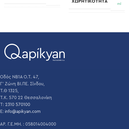
ΧΩΡΗΤΙΚΌΤΗΤΑ
ml
ΣΤΌΜΙΟ
B.V.P 25 H NF
ΣΤΌΜΙΟ
Cork Finish 18,5
ΒΆΡΟΣ
140 gr
ΒΆΡΟΣ
395 gm
ΔΙΆΜΕΤΡΟΣ
53.2 mm
ΔΙΆΜΕΤΡΟΣ
80,3 mm
ΎΨΟΣ
174 mm
Οδός ΝΒ1Α Ο.Τ. 47,
ΎΨΟΣ
296 mm
Γ' Ζώνη ΒΙ.ΠΕ. Σίνδου,
Διάφανο
Τ.Θ 1325,
ΧΡΏΜΑ
,
Διάφανο
Τ.Κ. 570 22 Θεσσαλονίκη
Emerald green
,
T:
2310 570100
ΧΡΏΜΑ
Antique Green
,
E:
info@apikyan.com
Dead leaf
ΤΕΜΆΧΙΑ ΑΝΆ
4886
ΠΑΛΈΤΑ
ΑΡ. Γ.Ε.ΜΗ. : 058014004000